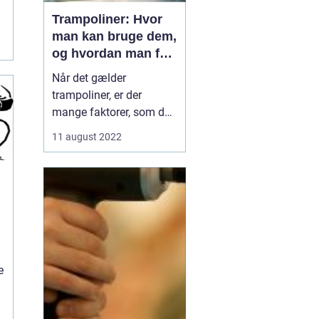
Trampoliner: Hvor
man kan bruge dem,
g
og hvordan man får
en til sit hjem
Når det gælder
trampoliner, er der
mange faktorer, som du
skal overveje, før du
11 august 2022
køber en trampolin.
Ønsker du en indendørs
eller udendørs
trampolin? Hvor stor
t
skal den være? Hvilken
type hoppe vil ...
e