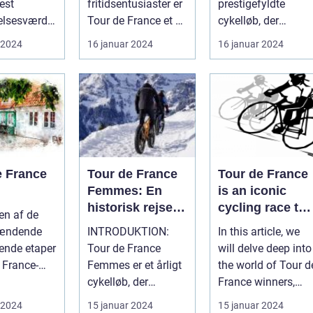
est
fritidsentusiaster er
prestigefyldte
lsesværdig
Tour de France et af
cykelløb, der
b. Det er et
de mest ikoniske
tiltrækker sports- o
 2024
16 januar 2024
16 januar 2024
ldt ...
begivenheder ...
fritidsentus...
e France
Tour de France
Tour de France
Femmes: En
is an iconic
historisk rejse
cycling race tha
en af de
gennem
has captivated
ændende
INTRODUKTION:
In this article, we
kvinders
sports and
ende etaper
Tour de France
will delve deep into
cykelløb
leisure
 France-
Femmes er et årligt
the world of Tour d
enthusiasts for
t er på
cykelløb, der
France winners,
over a century
pe, ...
omfatter nogle af
shedding light on
 2024
15 januar 2024
15 januar 2024