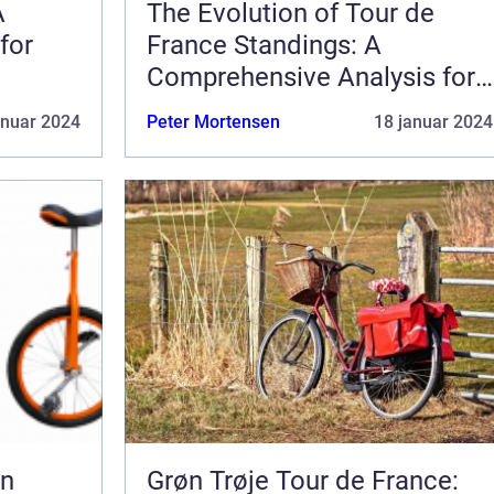
A
The Evolution of Tour de
for
France Standings: A
Comprehensive Analysis for
Sports Enthusiasts
anuar 2024
Peter Mortensen
18 januar 2024
En
Grøn Trøje Tour de France: