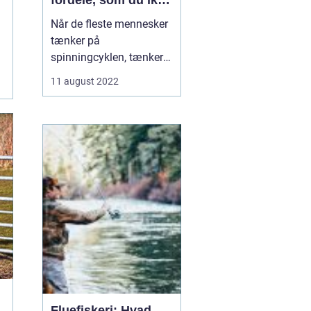
fordele, som du ikke
kendte til
Når de fleste mennesker
tænker på
spinningcyklen, tænker
de på den som en måde
11 august 2022
at få en god træning på.
Og det er helt sikkert
sandt - spinningcyklen er
en fremragende måde at
forbrænd...
Fluefiskeri: Hvad