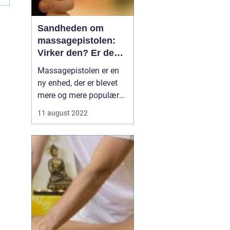
Sandheden om
massagepistolen:
Virker den? Er den
sikker?
Massagepistolen er en
ny enhed, der er blevet
mere og mere populær
på det seneste. Det
11 august 2022
siges, at den kan give de
samme fordele som en
massageterapeut, men
kan du virkelig tro på
hypen? I denne artikel vil
vi tage et kig på san...