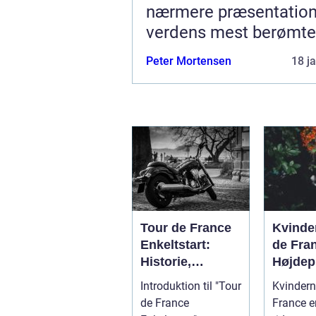
nærmere præsentation
verdens mest berømte
cykelløb
Peter Mortensen
18 j
Tour de France
Kvinde
Enkeltstart:
de Fra
Historie,
Højdep
udvikling og
Cykels
Introduktion til "Tour
Kvindern
nøgleinformatio
de France
France e
ner