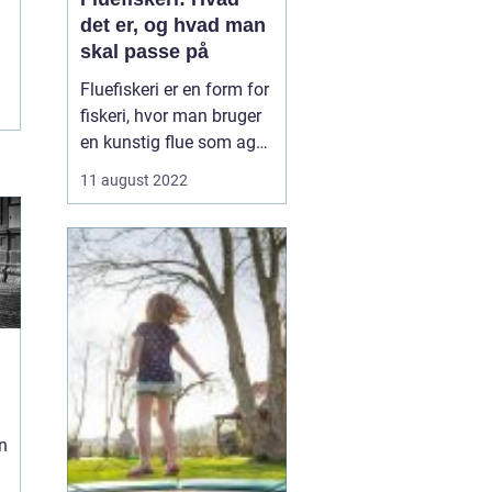
det er, og hvad man
skal passe på
Fluefiskeri er en form for
fiskeri, hvor man bruger
en kunstig flue som agn.
Det adskiller sig fra
11 august 2022
andre former for fiskeri
ved, at lokkemaden ikke
er fastgjort til en krog og
line. I stedet kaster
fiskeren fluen direkte ud i
vandet og venter på...
n