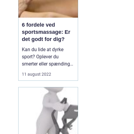
6 fordele ved
sportsmassage: Er
det godt for dig?
Kan du lide at dyrke
sport? Oplever du
smerter eller spændinger
efter at have dyrket
11 august 2022
sport? Hvis ja, kan du
overveje at få
sportsmassage.
Sportsmassage er en
type massage, der er
specielt designet til at
hjælpe sportsudøvere ...