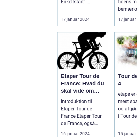
Enkeltstart" ...
tidens m
bemærke
e cykellø
17 januar 2024
17 januar
prestigefy
Etaper Tour de
Tour d
France: Hvad du
4
skal vide om
etape er 
den ultimative
Introduktion til
mest sp
cykelløbsudford
Etaper Tour de
og afgør
ring
France Etaper Tour
i Tour de
de France, også
løbet. De
kendt som "Le
denne eta
16 januar 2024
15 januar