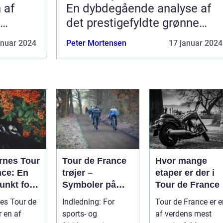
 af
En dybdegående analyse af
det prestigefyldte grønne
pointklassement
anuar 2024
Peter Mortensen
17 januar 2024
rnes Tour
Tour de France
Hvor mange
nce: En
trøjer –
etaper er der i
unkt for
Symboler på
Tour de France
porten
sejr og bedrift
es Tour de
Indledning: For
Tour de France er e
r en af
sports- og
af verdens mest