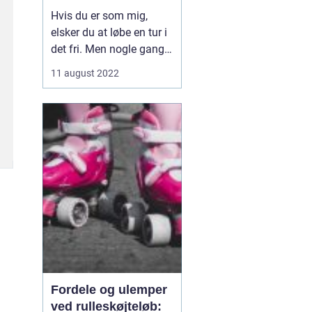
smart løbebånd
Hvis du er som mig,
elsker du at løbe en tur i
det fri. Men nogle gange
spiller vejret ikke med.
11 august 2022
Derfor besluttede jeg
mig for at investere i et
smart løbebånd til mit
hjemmegymnastikrum.
Nu kan jeg få min
daglige træn...
Fordele og ulemper
ved rulleskøjteløb: