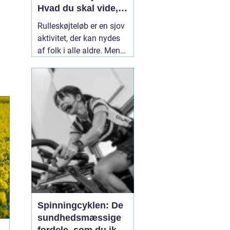
Hvad du skal vide,
før du begynder
Rulleskøjteløb er en sjov
aktivitet, der kan nydes
af folk i alle aldre. Men
før du begynder at løbe
rulleskøjter, er det vigtigt
at forstå fordele og
ulemper ved denne form
for motion. I artiklen på
11 august 2022
Spinningcyklen: De
sundhedsmæssige