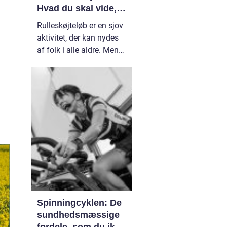
Hvad du skal vide,
før du begynder
Rulleskøjteløb er en sjov
aktivitet, der kan nydes
af folk i alle aldre. Men
før du begynder at løbe
rulleskøjter, er det vigtigt
at forstå fordele og
ulemper ved denne form
for motion. I artiklen på
11 august 2022
Spinningcyklen: De
sundhedsmæssige