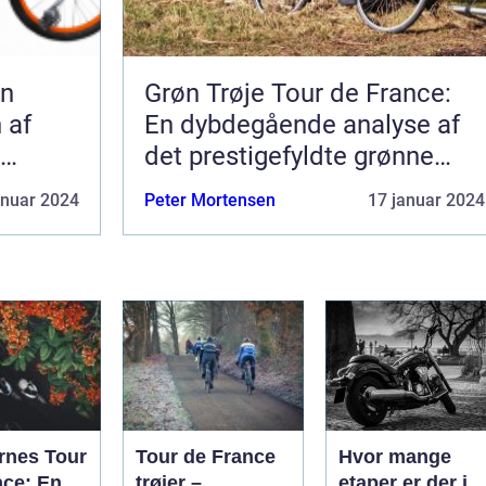
En
Grøn Trøje Tour de France:
 af
En dybdegående analyse af
det prestigefyldte grønne
pointklassement
anuar 2024
Peter Mortensen
17 januar 2024
rnes Tour
Tour de France
Hvor mange
nce: En
trøjer –
etaper er der i