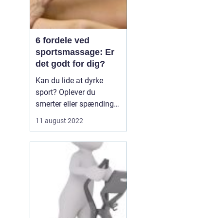
6 fordele ved
sportsmassage: Er
det godt for dig?
Kan du lide at dyrke
sport? Oplever du
smerter eller spændinger
efter at have dyrket
11 august 2022
sport? Hvis ja, kan du
overveje at få
sportsmassage.
Sportsmassage er en
type massage, der er
specielt designet til at
hjælpe sportsudøvere ...