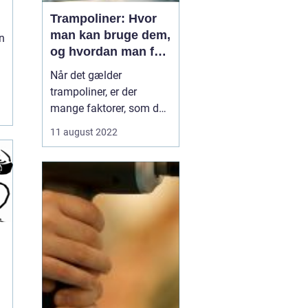
Trampoliner: Hvor
man kan bruge dem,
n
og hvordan man får
en til sit hjem
Når det gælder
trampoliner, er der
g
mange faktorer, som du
skal overveje, før du
11 august 2022
køber en trampolin.
Ønsker du en indendørs
eller udendørs
trampolin? Hvor stor
skal den være? Hvilken
type hoppe vil ...
t