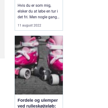
smart løbebånd
Hvis du er som mig,
elsker du at løbe en tur i
det fri. Men nogle gange
spiller vejret ikke med.
11 august 2022
Derfor besluttede jeg
mig for at investere i et
smart løbebånd til mit
hjemmegymnastikrum.
Nu kan jeg få min
daglige træn...
Fordele og ulemper
ved rulleskøjteløb: