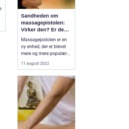
e
Sandheden om
massagepistolen:
Virker den? Er den
sikker?
Massagepistolen er en
ny enhed, der er blevet
mere og mere populær
på det seneste. Det
11 august 2022
siges, at den kan give de
samme fordele som en
massageterapeut, men
kan du virkelig tro på
hypen? I denne artikel vil
vi tage et kig på san...