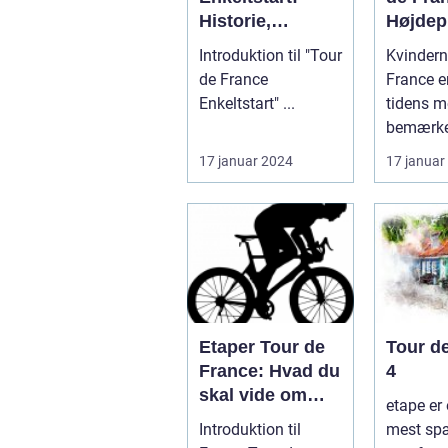
Historie,
Højdep
udvikling og
Cykels
Introduktion til "Tour
Kvindern
nøgleinformatio
de France
France e
ner
Enkeltstart" ...
tidens m
bemærke
e cykellø
17 januar 2024
17 januar
prestigefy
Etaper Tour de
Tour d
France: Hvad du
4
skal vide om
etape er 
den ultimative
Introduktion til
mest sp
cykelløbsudford