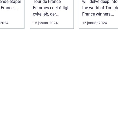
ende etaper
Tour de France
will delve deep into
cykelløb
leisure
 France-
Femmes er et årligt
the world of Tour d
enthusiasts for
t er på
cykelløb, der
France winners,
over a century
pe, ...
omfatter nogle af
shedding light on
 2024
15 januar 2024
15 januar 2024
verdens bedste kvi...
thei...