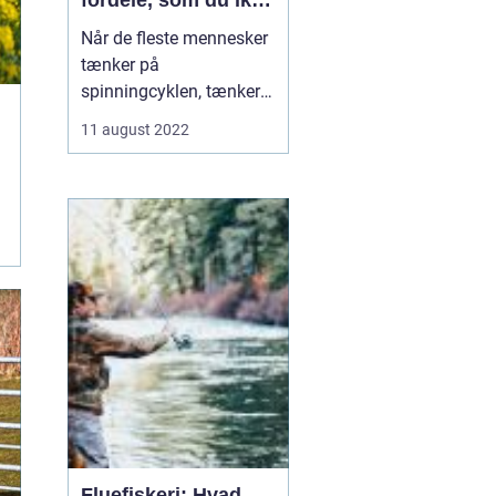
fordele, som du ikke
kendte til
Når de fleste mennesker
tænker på
spinningcyklen, tænker
de på den som en måde
11 august 2022
at få en god træning på.
Og det er helt sikkert
sandt - spinningcyklen er
en fremragende måde at
forbrænd...
Fluefiskeri: Hvad