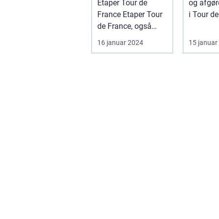
Etaper Tour de
og afgør
ring
France Etaper Tour
i Tour de
de France, også
løbet. De
kendt som "Le
denne eta
16 januar 2024
15 januar
Grand Boucle", er ...