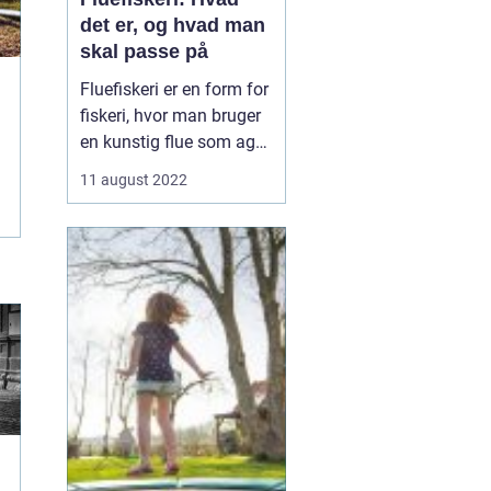
det er, og hvad man
skal passe på
Fluefiskeri er en form for
fiskeri, hvor man bruger
en kunstig flue som agn.
Det adskiller sig fra
11 august 2022
andre former for fiskeri
ved, at lokkemaden ikke
er fastgjort til en krog og
line. I stedet kaster
fiskeren fluen direkte ud i
vandet og venter på...