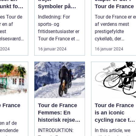
unkt for
Symboler på
Tour de France
porten
sejr og bedrift
es Tour de
Indledning: For
Tour de France er e
r en af
sports- og
af verdens mest
est
fritidsentusiaster er
prestigefyldte
lsesværdig
Tour de France et af
cykelløb, der
b. Det er et
de mest ikoniske
tiltrækker sports- o
 2024
16 januar 2024
16 januar 2024
ldt ...
begivenheder ...
fritidsentus...
e France
Tour de France
Tour de France
Femmes: En
is an iconic
historisk rejse
cycling race tha
en af de
gennem
has captivated
ændende
INTRODUKTION:
In this article, we
kvinders
sports and