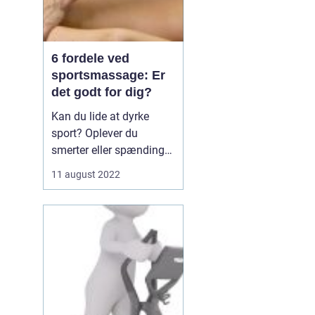
6 fordele ved
sportsmassage: Er
det godt for dig?
Kan du lide at dyrke
sport? Oplever du
smerter eller spændinger
efter at have dyrket
11 august 2022
sport? Hvis ja, kan du
overveje at få
sportsmassage.
Sportsmassage er en
type massage, der er
specielt designet til at
hjælpe sportsudøvere ...