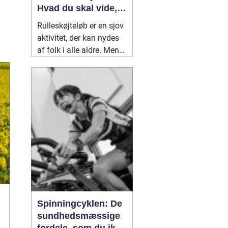
Hvad du skal vide,
før du begynder
Rulleskøjteløb er en sjov
aktivitet, der kan nydes
af folk i alle aldre. Men
før du begynder at løbe
rulleskøjter, er det vigtigt
at forstå fordele og
ulemper ved denne form
for motion. I artiklen på
11 august 2022
Spinningcyklen: De
sundhedsmæssige