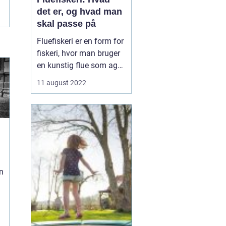
det er, og hvad man
skal passe på
Fluefiskeri er en form for
fiskeri, hvor man bruger
en kunstig flue som agn.
Det adskiller sig fra
11 august 2022
andre former for fiskeri
ved, at lokkemaden ikke
er fastgjort til en krog og
line. I stedet kaster
fiskeren fluen direkte ud i
vandet og venter på...
n
g