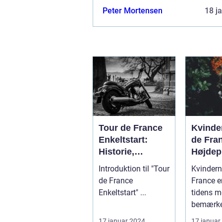
cykelløb
Peter Mortensen
18 j
Tour de France
Kvinde
Enkeltstart:
de Fra
Historie,
Højdep
udvikling og
Cykels
Introduktion til "Tour
Kvindern
nøgleinformatio
de France
France e
ner
Enkeltstart" ...
tidens m
bemærke
e cykellø
17 januar 2024
17 januar