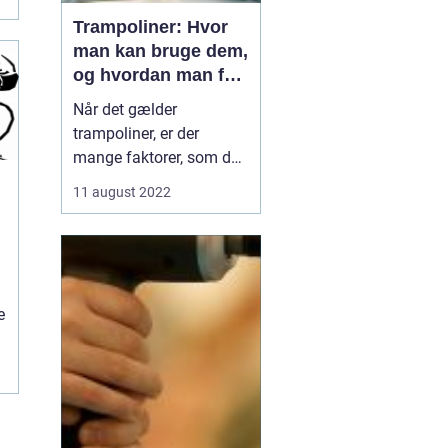
Trampoliner: Hvor
man kan bruge dem,
og hvordan man får
en til sit hjem
Når det gælder
trampoliner, er der
mange faktorer, som du
skal overveje, før du
11 august 2022
køber en trampolin.
Ønsker du en indendørs
t
eller udendørs
trampolin? Hvor stor
skal den være? Hvilken
e
type hoppe vil ...