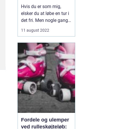
smart løbebånd
Hvis du er som mig,
elsker du at løbe en tur i
det fri. Men nogle gange
spiller vejret ikke med.
11 august 2022
Derfor besluttede jeg
mig for at investere i et
smart løbebånd til mit
hjemmegymnastikrum.
Nu kan jeg få min
daglige træn...
Fordele og ulemper
ved rulleskøjteløb: