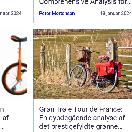
Comprehensive Analysis for
Sports Enthusiasts
anuar 2024
Peter Mortensen
18 januar 2024
En
Grøn Trøje Tour de France:
 af
En dybdegående analyse af
det prestigefyldte grønne