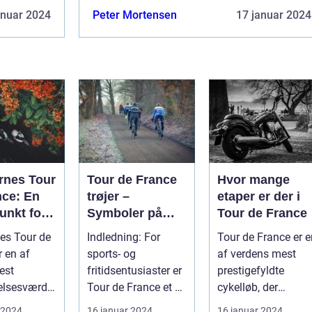
pointklassement
anuar 2024
Peter Mortensen
17 januar 2024
rnes Tour
Tour de France
Hvor mange
nce: En
trøjer –
etaper er der i
unkt for
Symboler på
Tour de France
porten
sejr og bedrift
es Tour de
Indledning: For
Tour de France er e
r en af
sports- og
af verdens mest
est
fritidsentusiaster er
prestigefyldte
lsesværdig
Tour de France et af
cykelløb, der
b. Det er et
de mest ikoniske
tiltrækker sports- o
 2024
16 januar 2024
16 januar 2024