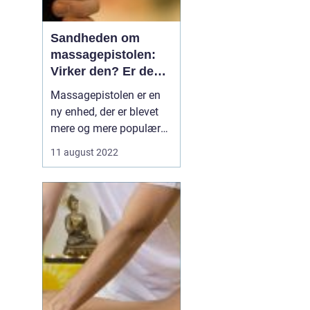
Sandheden om
massagepistolen:
Virker den? Er den
sikker?
Massagepistolen er en
ny enhed, der er blevet
mere og mere populær
på det seneste. Det
11 august 2022
siges, at den kan give de
samme fordele som en
massageterapeut, men
kan du virkelig tro på
hypen? I denne artikel vil
vi tage et kig på san...