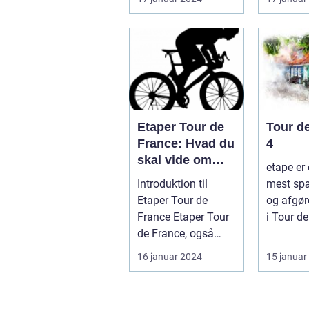
prestigefy
Etaper Tour de
Tour d
France: Hvad du
4
skal vide om
etape er 
den ultimative
Introduktion til
mest sp
cykelløbsudford
Etaper Tour de
og afgør
ring
France Etaper Tour
i Tour de
de France, også
løbet. De
kendt som "Le
denne eta
16 januar 2024
15 januar
Grand Boucle", er ...