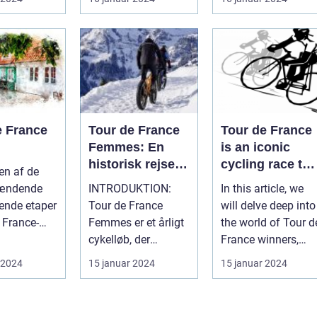
ldt ...
begivenheder ...
fritidsentus...
e France
Tour de France
Tour de France
Femmes: En
is an iconic
historisk rejse
cycling race tha
en af de
gennem
has captivated
ændende
INTRODUKTION:
In this article, we
kvinders
sports and
ende etaper
Tour de France
will delve deep into
cykelløb
leisure
 France-
Femmes er et årligt
the world of Tour d
enthusiasts for
t er på
cykelløb, der
France winners,
over a century
pe, ...
omfatter nogle af
shedding light on
 2024
15 januar 2024
15 januar 2024
verdens bedste kvi...
thei...