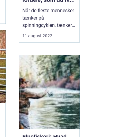
fordele, som du ikke
kendte til
Når de fleste mennesker
tænker på
spinningcyklen, tænker
de på den som en måde
11 august 2022
at få en god træning på.
Og det er helt sikkert
sandt - spinningcyklen er
en fremragende måde at
forbrænd...
Fluefiskeri: Hvad