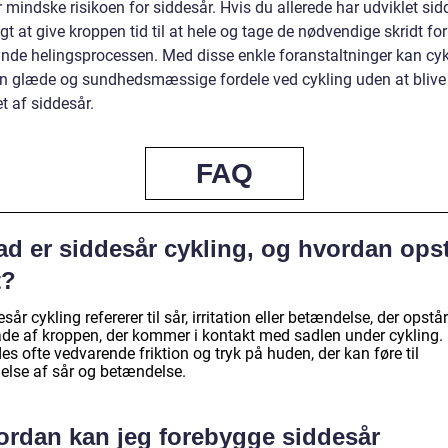
r mindske risikoen for siddesår. Hvis du allerede har udviklet sidd
igt at give kroppen tid til at hele og tage de nødvendige skridt for
nde helingsprocessen. Med disse enkle foranstaltninger kan cykl
n glæde og sundhedsmæssige fordele ved cykling uden at blive
et af siddesår.
FAQ
ad er siddesår cykling, og hvordan ops
t?
sår cykling refererer til sår, irritation eller betændelse, der opstår
de af kroppen, der kommer i kontakt med sadlen under cykling.
es ofte vedvarende friktion og tryk på huden, der kan føre til
else af sår og betændelse.
ordan kan jeg forebygge siddesår