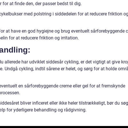
 for at finde den, der passer bedst til dig.
ykelbukser med polstring i siddedelen for at reducere friktion og
for at have en god hygiejne og brug eventuelt sårforebyggende 
selin for at reducere friktion og irritation.
andling:
u allerede har udviklet siddesår cykling, er det vigtigt at give kr
ele. Undgå cykling, indtil sårene er helet, og sørg for at holde omr
eventuelt en sårforebyggende creme eller gel for at fremskynde
processen.
iddesåret bliver inficeret eller ikke heler tilstrækkeligt, bør du sø
lp for yderligere behandling og rådgivning.