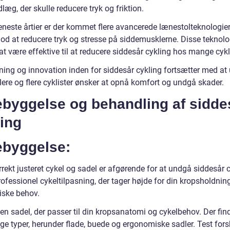
æg, der skulle reducere tryk og friktion.
eneste årtier er der kommet flere avancerede lænestolteknologier
mod at reducere tryk og stresse på siddemusklerne. Disse teknolo
 at være effektive til at reducere siddesår cykling hos mange cykli
ning og innovation inden for siddesår cykling fortsætter med at 
flere og flere cyklister ønsker at opnå komfort og undgå skader.
ebyggelse og behandling af sidde
ing
ebyggelse:
rekt justeret cykel og sadel er afgørende for at undgå siddesår c
ofessionel cykeltilpasning, der tager højde for din kropsholdnin
ske behov.
n sadel, der passer til din kropsanatomi og cykelbehov. Der find
ige typer, herunder flade, buede og ergonomiske sadler. Test fors