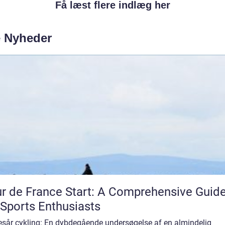
Få læst flere indlæg her
e Nyheder
r de France Start: A Comprehensive Guid
 Sports Enthusiasts
esår cykling: En dybdegående undersøgelse af en almindelig