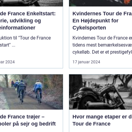
de France Enkeltstart:
Kvindernes Tour de Fra
rie, udvikling og
En Højdepunkt for
einformationer
Cykelsporten
uktion til "Tour de France
Kvindernes Tour de France er
Enkeltstart" ...
tidens mest bemærkelsesvæ
cykelløb. Det er et prestigefyld
uar 2024
17 januar 2024
de France trøjer –
Hvor mange etaper er de
ler på sejr og bedrift
Tour de France