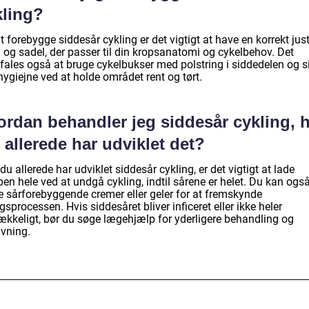
kling?
t forebygge siddesår cykling er det vigtigt at have en korrekt jus
 og sadel, der passer til din kropsanatomi og cykelbehov. Det
fales også at bruge cykelbukser med polstring i siddedelen og s
ygiejne ved at holde området rent og tørt.
ordan behandler jeg siddesår cykling, h
 allerede har udviklet det?
du allerede har udviklet siddesår cykling, er det vigtigt at lade
en hele ved at undgå cykling, indtil sårene er helet. Du kan ogs
e sårforebyggende cremer eller geler for at fremskynde
gsprocessen. Hvis siddesåret bliver inficeret eller ikke heler
rækkeligt, bør du søge lægehjælp for yderligere behandling og
ivning.