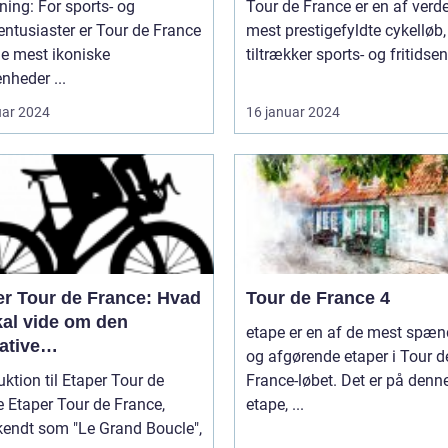
ning: For sports- og
Tour de France er en af verd
sentusiaster er Tour de France
mest prestigefyldte cykelløb,
de mest ikoniske
tiltrækker sports- og fritidsen
nheder ...
uar 2024
16 januar 2024
er Tour de France: Hvad
Tour de France 4
kal vide om den
etape er en af de mest spæ
ative
og afgørende etaper i Tour d
lløbsudfordring
uktion til Etaper Tour de
France-løbet. Det er på denn
ance,
etape, ...
kendt som "Le Grand Boucle",