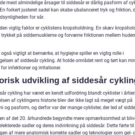
de mest almindelige årsager til siddesår er dårlig pasform af cy
En forkert justeret sadel kan skabe ubalanceret tryk og friktion, d
dsynligheden for sår.
den vigtig faktor er cyklistens kropsholdning. En skæv kropshol
 trykket på siddemusklerne og forværre friktionen mellem hude
 også vigtigt at bemærke, at hygiejne spiller en vigtig rolle i
gelsen af siddesår cykling. At holde området rent og tørt kan m
 for infektioner og irritationer.
orisk udvikling af siddesår cyklin
år cykling har været en kendt udfordring blandt cyklister i årtier.
lsen af cyklingens historie blev der ikke lagt så meget vægt på
 og pasform, og derfor var der mange cyklister, der led af sidde
ten af det 20. århundrede begyndte mere opmærksomhed at blive
ekterede sadler og deres indvirkning på siddesår. Dette førte til
ngen af mere anatomisk korrekte sadler og teknologier som gel- 