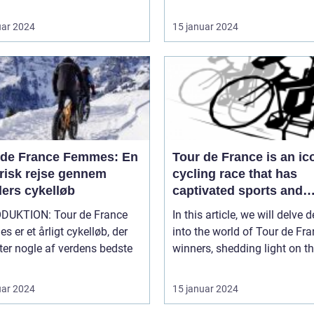
uar 2024
15 januar 2024
 de France Femmes: En
Tour de France is an ic
orisk rejse gennem
cycling race that has
ders cykelløb
captivated sports and
leisure enthusiasts for 
ON: Tour de France
In this article, we will delve 
a century
 er et årligt cykelløb, der
into the world of Tour de Fr
er nogle af verdens bedste
winners, shedding light on the
uar 2024
15 januar 2024