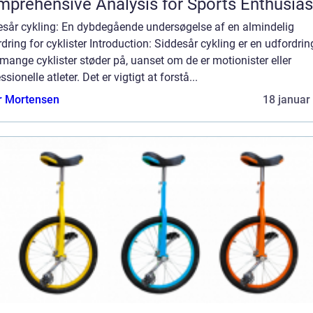
prehensive Analysis for Sports Enthusias
esår cykling: En dybdegående undersøgelse af en almindelig
dring for cyklister Introduction: Siddesår cykling er en udfordrin
ange cyklister støder på, uanset om de er motionister eller
ssionelle atleter. Det er vigtigt at forstå...
r Mortensen
18 januar