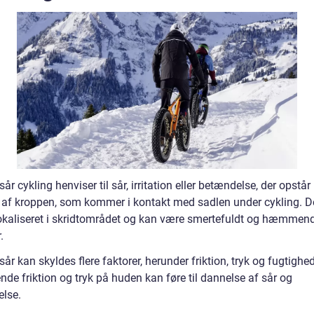
år cykling henviser til sår, irritation eller betændelse, der opstår
af kroppen, som kommer i kontakt med sadlen under cykling. De
lokaliseret i skridtområdet og kan være smertefuldt og hæmmend
.
år kan skyldes flere faktorer, herunder friktion, tryk og fugtighed
de friktion og tryk på huden kan føre til dannelse af sår og
lse.