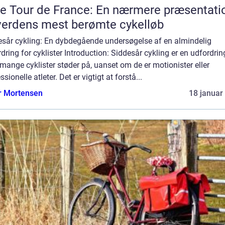
e Tour de France: En nærmere præsentati
verdens mest berømte cykelløb
esår cykling: En dybdegående undersøgelse af en almindelig
dring for cyklister Introduction: Siddesår cykling er en udfordrin
ange cyklister støder på, uanset om de er motionister eller
ssionelle atleter. Det er vigtigt at forstå...
r Mortensen
18 januar