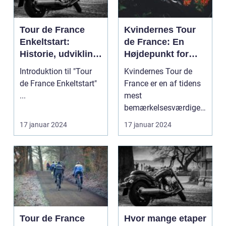
Tour de France
Kvindernes Tour
Enkeltstart:
de France: En
Historie, udvikling
Højdepunkt for
og
Cykelsporten
Introduktion til "Tour
Kvindernes Tour de
nøgleinformatione
de France Enkeltstart"
France er en af tidens
r
...
mest
bemærkelsesværdige
cykelløb. Det er et
17 januar 2024
17 januar 2024
prestigefyldt ...
Tour de France
Hvor mange etaper