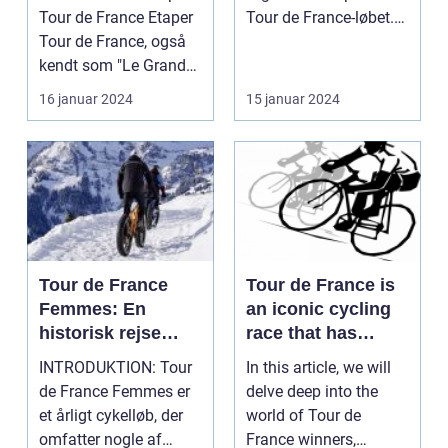
cykelløbsudfordrin
Tour de France Etaper
Tour de France-løbet.
g
Tour de France, også
Det er på denne etape,
kendt som "Le Grand
...
Boucle", er ...
16 januar 2024
15 januar 2024
Tour de France
Tour de France is
Femmes: En
an iconic cycling
historisk rejse
race that has
gennem kvinders
captivated sports
INTRODUKTION: Tour
In this article, we will
cykelløb
and leisure
de France Femmes er
delve deep into the
enthusiasts for
et årligt cykelløb, der
world of Tour de
over a century
omfatter nogle af
France winners,