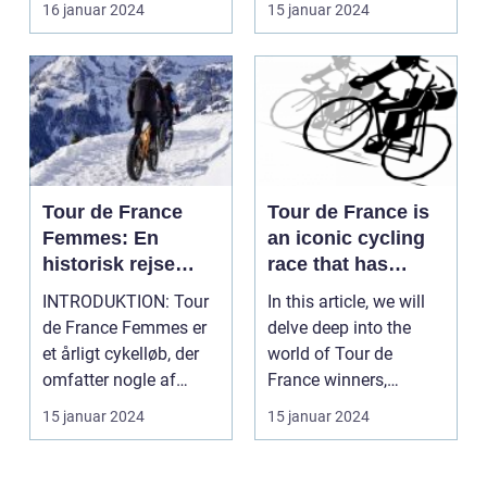
16 januar 2024
15 januar 2024
Tour de France
Tour de France is
Femmes: En
an iconic cycling
historisk rejse
race that has
gennem kvinders
captivated sports
INTRODUKTION: Tour
In this article, we will
cykelløb
and leisure
de France Femmes er
delve deep into the
enthusiasts for
et årligt cykelløb, der
world of Tour de
over a century
omfatter nogle af
France winners,
verdens bedste kvi...
shedding light on
15 januar 2024
15 januar 2024
thei...