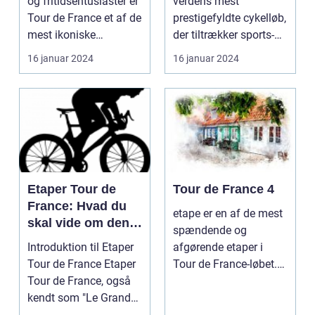
og fritidsentusiaster er
verdens mest
Tour de France et af de
prestigefyldte cykelløb,
mest ikoniske
der tiltrækker sports-
begivenheder ...
og fritidsentus...
16 januar 2024
16 januar 2024
Etaper Tour de
Tour de France 4
France: Hvad du
etape er en af de mest
skal vide om den
spændende og
ultimative
Introduktion til Etaper
afgørende etaper i
cykelløbsudfordrin
Tour de France Etaper
Tour de France-løbet.
g
Tour de France, også
Det er på denne etape,
kendt som "Le Grand
...
Boucle", er ...