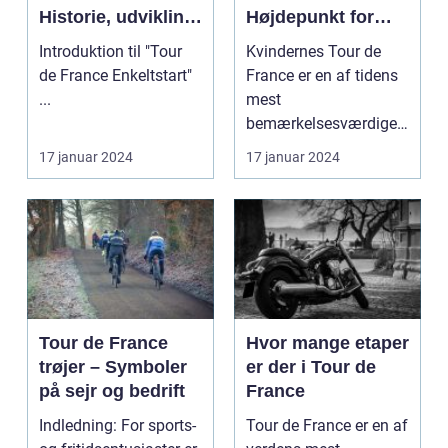
Historie, udvikling
Højdepunkt for
og
Cykelsporten
Introduktion til "Tour
Kvindernes Tour de
nøgleinformatione
de France Enkeltstart"
France er en af tidens
r
...
mest
bemærkelsesværdige
cykelløb. Det er et
17 januar 2024
17 januar 2024
prestigefyldt ...
Tour de France
Hvor mange etaper
trøjer – Symboler
er der i Tour de
på sejr og bedrift
France
Indledning: For sports-
Tour de France er en af