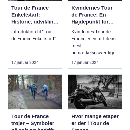
Tour de France
Kvindernes Tour
Enkeltstart:
de France: En
Historie, udvikling
Højdepunkt for
og
Cykelsporten
Introduktion til "Tour
Kvindernes Tour de
nøgleinformatione
de France Enkeltstart"
France er en af tidens
r
...
mest
bemærkelsesværdige
cykelløb. Det er et
17 januar 2024
17 januar 2024
prestigefyldt ...
Tour de France
Hvor mange etaper
trøjer – Symboler
er der i Tour de