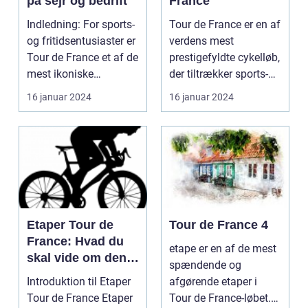
på sejr og bedrift
France
Indledning: For sports-
Tour de France er en af
og fritidsentusiaster er
verdens mest
Tour de France et af de
prestigefyldte cykelløb,
mest ikoniske
der tiltrækker sports-
begivenheder ...
og fritidsentus...
16 januar 2024
16 januar 2024
Etaper Tour de
Tour de France 4
France: Hvad du
etape er en af de mest
skal vide om den
spændende og
ultimative
Introduktion til Etaper
afgørende etaper i
cykelløbsudfordrin
Tour de France Etaper
Tour de France-løbet.
g