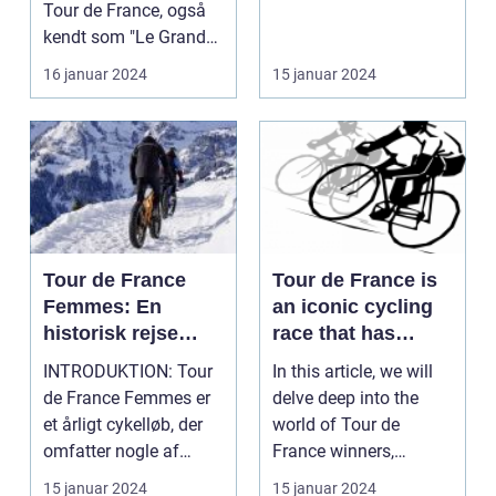
Tour de France, også
Det er på denne etape,
kendt som "Le Grand
...
Boucle", er ...
16 januar 2024
15 januar 2024
Tour de France
Tour de France is
Femmes: En
an iconic cycling
historisk rejse
race that has
gennem kvinders
captivated sports
INTRODUKTION: Tour
In this article, we will
cykelløb
and leisure
de France Femmes er
delve deep into the
enthusiasts for
et årligt cykelløb, der
world of Tour de
over a century
omfatter nogle af
France winners,
verdens bedste kvi...
shedding light on
15 januar 2024
15 januar 2024