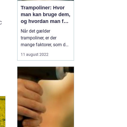
Trampoliner: Hvor
man kan bruge dem,
og hvordan man får
C
en til sit hjem
Når det gælder
trampoliner, er der
mange faktorer, som du
skal overveje, før du
11 august 2022
køber en trampolin.
Ønsker du en indendørs
eller udendørs
trampolin? Hvor stor
skal den være? Hvilken
type hoppe vil ...