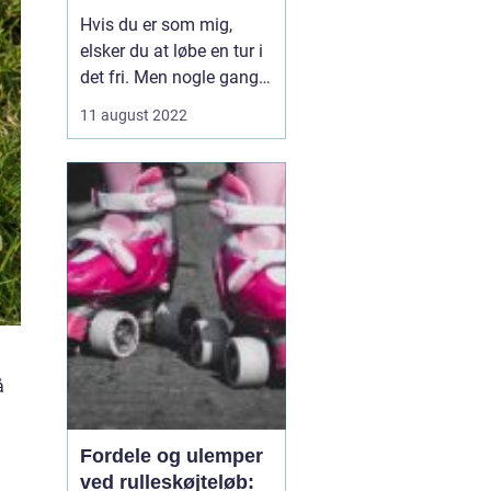
smart løbebånd
Hvis du er som mig,
elsker du at løbe en tur i
det fri. Men nogle gange
spiller vejret ikke med.
11 august 2022
Derfor besluttede jeg
mig for at investere i et
smart løbebånd til mit
hjemmegymnastikrum.
Nu kan jeg få min
daglige træn...
å
Fordele og ulemper
ved rulleskøjteløb: