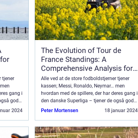
A
The Evolution of Tour de
for
France Standings: A
Comprehensive Analysis for
Sports Enthusiasts
 tjener
Alle ved at de store fodboldstjerner tjener
 men
kassen; Messi, Ronaldo, Neymar… men
eres gang i
hvordan med de spillere, der har deres gang i
 også gode
den danske Superliga – tjener de også gode
0 bedst
penge? Vi har taget et kig på de 10 bedst
anuar 2024
Peter Mortensen
18 januar 2024
betalte superli...