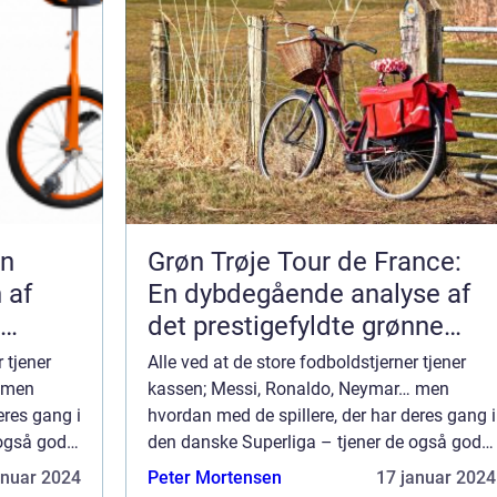
En
Grøn Trøje Tour de France:
 af
En dybdegående analyse af
det prestigefyldte grønne
pointklassement
 tjener
Alle ved at de store fodboldstjerner tjener
 men
kassen; Messi, Ronaldo, Neymar… men
eres gang i
hvordan med de spillere, der har deres gang i
 også gode
den danske Superliga – tjener de også gode
0 bedst
penge? Vi har taget et kig på de 10 bedst
anuar 2024
Peter Mortensen
17 januar 2024
betalte superli...