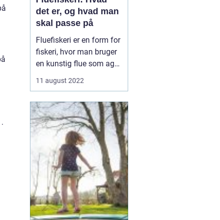
på
det er, og hvad man
skal passe på
Fluefiskeri er en form for
fiskeri, hvor man bruger
på
en kunstig flue som agn.
Det adskiller sig fra
11 august 2022
andre former for fiskeri
ved, at lokkemaden ikke
er fastgjort til en krog og
.
line. I stedet kaster
fiskeren fluen direkte ud i
vandet og venter på...