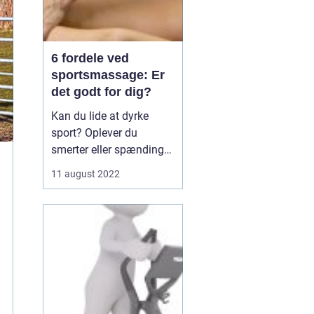
6 fordele ved
sportsmassage: Er
det godt for dig?
Kan du lide at dyrke
sport? Oplever du
smerter eller spændinger
efter at have dyrket
11 august 2022
sport? Hvis ja, kan du
overveje at få
sportsmassage.
Sportsmassage er en
type massage, der er
specielt designet til at
hjælpe sportsudøvere ...