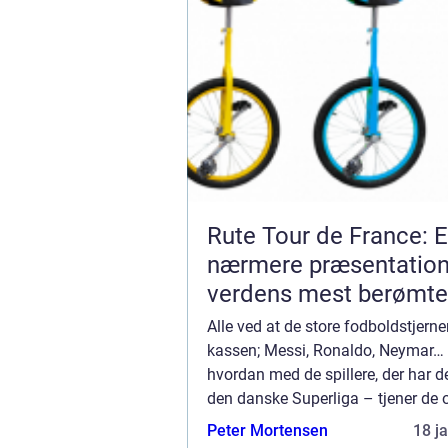
Rute Tour de France: 
nærmere præsentation
verdens mest berømte
cykelløb
Alle ved at de store fodboldstjerner
kassen; Messi, Ronaldo, Neymar…
hvordan med de spillere, der har d
den danske Superliga – tjener de
penge? Vi har taget et kig på de 1
Peter Mortensen
18 j
betalte superli...