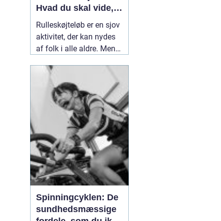
Hvad du skal vide,
før du begynder
Rulleskøjteløb er en sjov
aktivitet, der kan nydes
af folk i alle aldre. Men
før du begynder at løbe
rulleskøjter, er det vigtigt
at forstå fordele og
ulemper ved denne form
for motion. I artiklen på
11 august 2022
Spinningcyklen: De
sundhedsmæssige