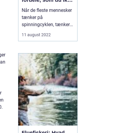
fordele, som du ikke
kendte til
Når de fleste mennesker
tænker på
spinningcyklen, tænker
de på den som en måde
11 august 2022
at få en god træning på.
Og det er helt sikkert
sandt - spinningcyklen er
ger
en fremragende måde at
han
forbrænd...
r
en
0.
Fluefiskeri: Hvad