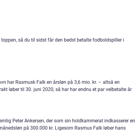
oppen, så du til sidst får den bedst betalte fodboldspiller i
vn har Rasmusk Falk en årsløn på 3,6 mio. kr. – altså en
t løber til 30. juni 2020, så har har endnu et par velbetalte år
nemlig Peter Ankersen, der som sin holdkammerat indkasserer en
en månedsløn på 300.000 kr. Ligesom Rasmus Falk løber hans