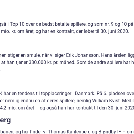
 i Top 10 over de bedst betalte spillere, og som nr. 9 og 10 på
mio. kr. om året, og har en kontrakt, der løber til 30. juni 2020.
en stiger en smule, når vi siger Erik Johansson. Hans årsløn lig
r, at han tjener 330.000 kr. pr. måned. Som de andre spillere har 
.
CK har en tendens til topplaceringer i Danmark. På 6. pladsen ove
ger nemlig endnu én af deres spillere, nemlig William Kvist. Med 
,2 mio. om året – og også han har kontrakt til den 30. juni 202
erg
 banen, og her finder vi Thomas Kahlenberg og Brøndby IF – om