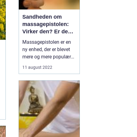
Sandheden om
massagepistolen:
Virker den? Er den
sikker?
Massagepistolen er en
ny enhed, der er blevet
mere og mere populær
på det seneste. Det
11 august 2022
siges, at den kan give de
samme fordele som en
massageterapeut, men
kan du virkelig tro på
hypen? I denne artikel vil
vi tage et kig på san...