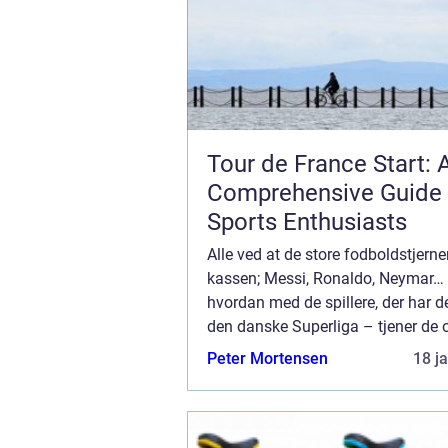
Tour de France Start: 
Comprehensive Guide 
Sports Enthusiasts
Alle ved at de store fodboldstjerner
kassen; Messi, Ronaldo, Neymar…
hvordan med de spillere, der har d
den danske Superliga – tjener de
penge? Vi har taget et kig på de 1
Peter Mortensen
18 j
betalte superli...