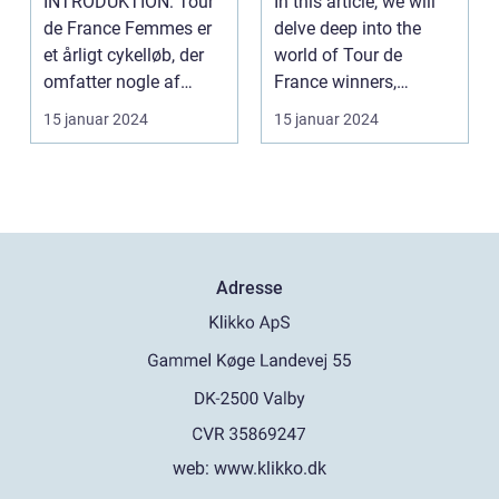
INTRODUKTION: Tour
In this article, we will
cykelløb
and leisure
de France Femmes er
delve deep into the
enthusiasts for
et årligt cykelløb, der
world of Tour de
over a century
omfatter nogle af
France winners,
verdens bedste kvi...
shedding light on
15 januar 2024
15 januar 2024
thei...
Adresse
web:
www.klikko.dk