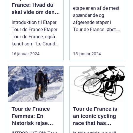
France: Hvad du
etape er en af de mest
skal vide om den
spændende og
ultimative
Introduktion til Etaper
afgørende etaper i
cykelløbsudfordrin
Tour de France Etaper
Tour de France-løbet.
g
Tour de France, også
Det er på denne etape,
kendt som "Le Grand
...
Boucle", er ...
16 januar 2024
15 januar 2024
Tour de France
Tour de France is
Femmes: En
an iconic cycling
historisk rejse
race that has
gennem kvinders
captivated sports