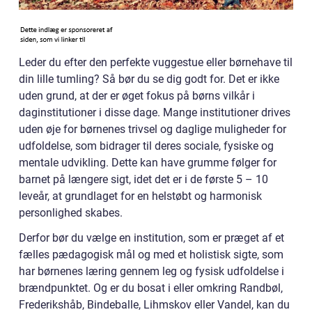
Leder du efter den perfekte vuggestue eller børnehave til
din lille tumling? Så bør du se dig godt for. Det er ikke
uden grund, at der er øget fokus på børns vilkår i
daginstitutioner i disse dage. Mange institutioner drives
uden øje for børnenes trivsel og daglige muligheder for
udfoldelse, som bidrager til deres sociale, fysiske og
mentale udvikling. Dette kan have grumme følger for
barnet på længere sigt, idet det er i de første 5 – 10
leveår, at grundlaget for en helstøbt og harmonisk
personlighed skabes.
Derfor bør du vælge en institution, som er præget af et
fælles pædagogisk mål og med et holistisk sigte, som
har børnenes læring gennem leg og fysisk udfoldelse i
brændpunktet. Og er du bosat i eller omkring Randbøl,
Frederikshåb, Bindeballe, Lihmskov eller Vandel, kan du