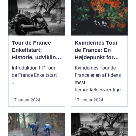
Tour de France
Kvindernes Tour
Enkeltstart:
de France: En
Historie, udvikling
Højdepunkt for
og
Cykelsporten
Introduktion til "Tour
Kvindernes Tour de
nøgleinformatione
de France Enkeltstart"
France er en af tidens
r
...
mest
bemærkelsesværdige
cykelløb. Det er et
17 januar 2024
17 januar 2024
prestigefyldt ...