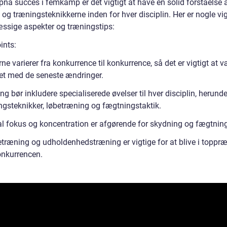
pnå succes i femkamp er det vigtigt at have en solid forståelse 
 og træningsteknikkerne inden for hver disciplin. Her er nogle vi
ssige aspekter og træningstips:
ints:
ne varierer fra konkurrence til konkurrence, så det er vigtigt at 
et med de seneste ændringer.
g bør inkludere specialiserede øvelser til hver disciplin, herunde
gsteknikker, løbetræning og fægtningstaktik.
l fokus og koncentration er afgørende for skydning og fægtning
etræning og udholdenhedstræning er vigtige for at blive i toppr
onkurrencen.