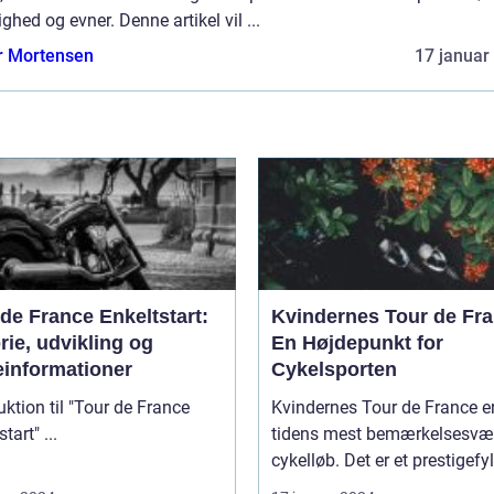
ighed og evner. Denne artikel vil ...
r Mortensen
17 januar
de France Enkeltstart:
Kvindernes Tour de Fra
rie, udvikling og
En Højdepunkt for
einformationer
Cykelsporten
uktion til "Tour de France
Kvindernes Tour de France er
Enkeltstart" ...
tidens mest bemærkelsesvæ
cykelløb. Det er et prestigefyld