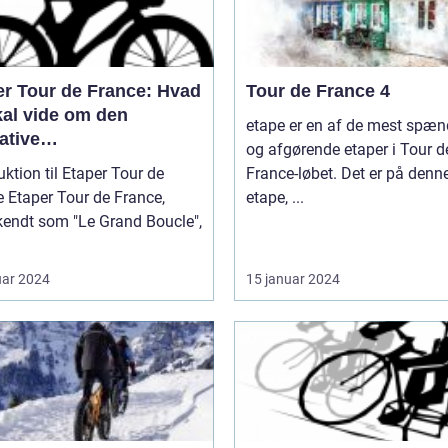
er Tour de France: Hvad
Tour de France 4
kal vide om den
etape er en af de mest spæ
ative
og afgørende etaper i Tour d
lløbsudfordring
uktion til Etaper Tour de
France-løbet. Det er på denn
ance,
etape, ...
kendt som "Le Grand Boucle",
uar 2024
15 januar 2024