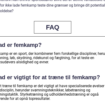
or ikke lade femkamp teste dine grænser og bringe dit potentiale
foldelse?
FAQ
ad er femkamp?
amp er en sport, der kombinerer fem forskellige discipliner, her
ing, løb, skydning, ridekunst og fægtning, for at teste en
tsudøvers alsidighed og evner.
d er vigtigt for at træne til femkamp?
t træne til femkamp er det vigtigt at have specialiserede øvelser
 disciplin, herunder svømningsteknikker, løbetræning og
ningstaktik. Styrketræning og udholdenhedstræning er også
ende for at opnå topresultater.