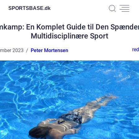
SPORTSBASE.
dk
mkamp: En Komplet Guide til Den Spænde
Multidisciplinære Sport
red
ember 2023
Peter Mortensen