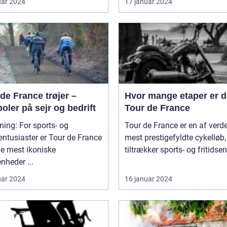
uar 2024
17 januar 2024
de France trøjer –
Hvor mange etaper er de
ler på sejr og bedrift
Tour de France
ning: For sports- og
Tour de France er en af verd
sentusiaster er Tour de France
mest prestigefyldte cykelløb,
de mest ikoniske
tiltrækker sports- og fritidsen
nheder ...
uar 2024
16 januar 2024