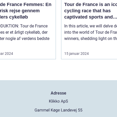
 de France Femmes: En
Tour de France is an ic
orisk rejse gennem
cycling race that has
ders cykelløb
captivated sports and
leisure enthusiasts for 
ON: Tour de France
In this article, we will delve 
a century
 er et årligt cykelløb, der
into the world of Tour de Fr
er nogle af verdens bedste
winners, shedding light on the
uar 2024
15 januar 2024
Adresse