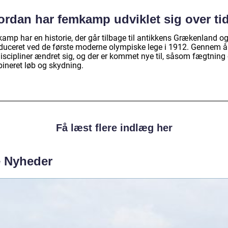
ordan har femkamp udviklet sig over ti
amp har en historie, der går tilbage til antikkens Grækenland og
oduceret ved de første moderne olympiske lege i 1912. Gennem å
discipliner ændret sig, og der er kommet nye til, såsom fægtning
ineret løb og skydning.
Få læst flere indlæg her
e Nyheder