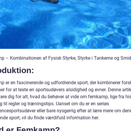
 – Kombinationen af Fysisk Styrke, Styrke i Tankerne og Smi
oduktion:
 er en fascinerende og udfordrende sport, der kombinerer forsk
ner for at teste en sportsudøvers alsidighed og evner. Denne artike
re dig for alt, hvad du behøver at vide om femkamp, lige fra his
g til regler og træningstips. Uanset om du er en seriøs
encesportsudøver eller bare nysgerrig efter at lære mere om den
de sport, vil du finde værdifuld information her.
d er Femkamp?