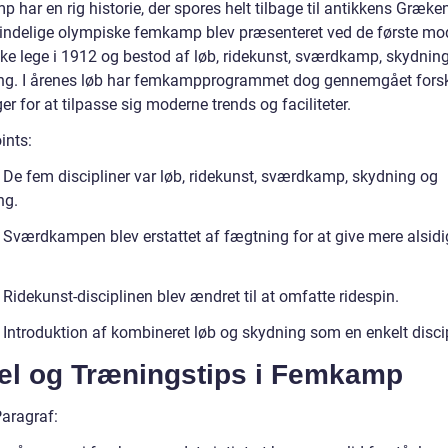
har en rig historie, der spores helt tilbage til antikkens Græke
indelige olympiske femkamp blev præsenteret ved de første mo
ke lege i 1912 og bestod af løb, ridekunst, sværdkamp, skydnin
g. I årenes løb har femkampprogrammet dog gennemgået forsk
r for at tilpasse sig moderne trends og faciliteter.
ints:
 De fem discipliner var løb, ridekunst, sværdkamp, skydning og
ng.
 Sværdkampen blev erstattet af fægtning for at give mere alsidi
.
Ridekunst-disciplinen blev ændret til at omfatte ridespin.
 Introduktion af kombineret løb og skydning som en enkelt discip
el og Træningstips i Femkamp
Paragraf: