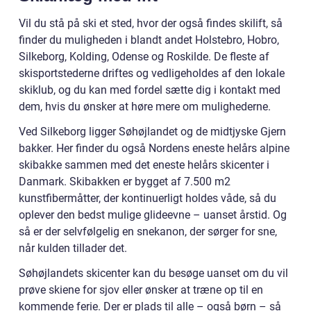
Vil du stå på ski et sted, hvor der også findes skilift, så
finder du muligheden i blandt andet Holstebro, Hobro,
Silkeborg, Kolding, Odense og Roskilde. De fleste af
skisportstederne driftes og vedligeholdes af den lokale
skiklub, og du kan med fordel sætte dig i kontakt med
dem, hvis du ønsker at høre mere om mulighederne.
Ved Silkeborg ligger Søhøjlandet og de midtjyske Gjern
bakker. Her finder du også Nordens eneste helårs alpine
skibakke sammen med det eneste helårs skicenter i
Danmark. Skibakken er bygget af 7.500 m2
kunstfibermåtter, der kontinuerligt holdes våde, så du
oplever den bedst mulige glideevne – uanset årstid. Og
så er der selvfølgelig en snekanon, der sørger for sne,
når kulden tillader det.
Søhøjlandets skicenter kan du besøge uanset om du vil
prøve skiene for sjov eller ønsker at træne op til en
kommende ferie. Der er plads til alle – også børn – så