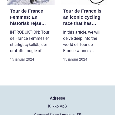
Tour de France
Tour de France is
Femmes: En
an iconic cycling
historisk rejse
race that has
gennem kvinders
captivated sports
INTRODUKTION: Tour
In this article, we will
cykelløb
and leisure
de France Femmes er
delve deep into the
enthusiasts for
et årligt cykelløb, der
world of Tour de
over a century
omfatter nogle af
France winners,
verdens bedste kvi...
shedding light on
15 januar 2024
15 januar 2024
thei...
Adresse