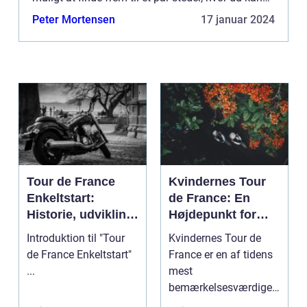
få alpine fornemmelser, hvis du ikke har ti...
Peter Mortensen
17 januar 2024
Tour de France
Kvindernes Tour
Enkeltstart:
de France: En
Historie, udvikling
Højdepunkt for
og
Cykelsporten
Introduktion til "Tour
Kvindernes Tour de
nøgleinformatione
de France Enkeltstart"
France er en af tidens
r
...
mest
bemærkelsesværdige
cykelløb. Det er et