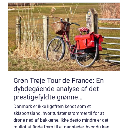
Grøn Trøje Tour de France: En
dybdegående analyse af det
prestigefyldte grønne
pointklassement
Danmark er ikke ligefrem kendt som et
skisportsland, hvor turister strømmer til for at
drøne ned af bakkerne. Ikke desto mindre er det
muligt at finde frem til et par steder, hvor du kan