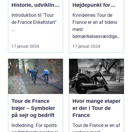
Historie, udvikling
Højdepunkt for
og
Cykelsporten
Introduktion til "Tour
Kvindernes Tour de
nøgleinformatione
de France Enkeltstart"
France er en af tidens
r
...
mest
bemærkelsesværdige
cykelløb. Det er et
17 januar 2024
17 januar 2024
prestigefyldt ...
Tour de France
Hvor mange etaper
trøjer – Symboler
er der i Tour de
på sejr og bedrift
France
Indledning: For sports-
Tour de France er en af