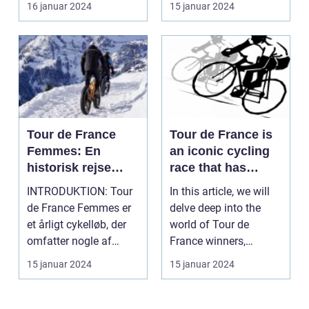
16 januar 2024
15 januar 2024
Tour de France
Tour de France is
Femmes: En
an iconic cycling
historisk rejse
race that has
gennem kvinders
captivated sports
INTRODUKTION: Tour
In this article, we will
cykelløb
and leisure
de France Femmes er
delve deep into the
enthusiasts for
et årligt cykelløb, der
world of Tour de
over a century
omfatter nogle af
France winners,
verdens bedste kvi...
shedding light on
15 januar 2024
15 januar 2024
thei...