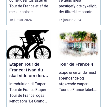
og fritidsentusiaster er
verdens mest
Tour de France et af de
prestigefyldte cykelløb,
mest ikoniske
der tiltrækker sports-
begivenheder ...
og fritidsentus...
16 januar 2024
16 januar 2024
Etaper Tour de
Tour de France 4
France: Hvad du
etape er en af de mest
skal vide om den
spændende og
ultimative
Introduktion til Etaper
afgørende etaper i
cykelløbsudfordrin
Tour de France Etaper
Tour de France-løbet.
g
Tour de France, også
Det er på denne etape,
kendt som "Le Grand
...
Boucle", er ...