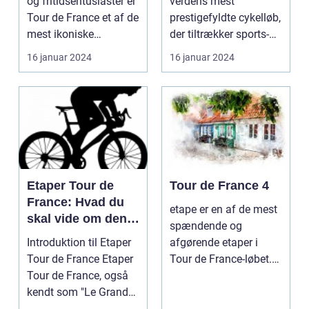
og fritidsentusiaster er
verdens mest
Tour de France et af de
prestigefyldte cykelløb,
mest ikoniske
der tiltrækker sports-
begivenheder ...
og fritidsentus...
16 januar 2024
16 januar 2024
Etaper Tour de
Tour de France 4
France: Hvad du
etape er en af de mest
skal vide om den
spændende og
ultimative
Introduktion til Etaper
afgørende etaper i
cykelløbsudfordrin
Tour de France Etaper
Tour de France-løbet.
g
Tour de France, også
Det er på denne etape,
kendt som "Le Grand
...
Boucle", er ...