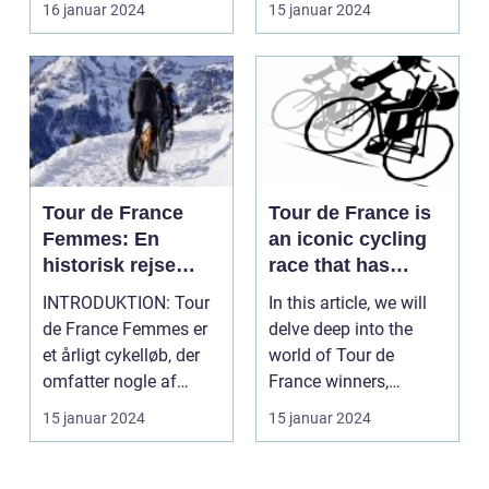
16 januar 2024
15 januar 2024
Tour de France
Tour de France is
Femmes: En
an iconic cycling
historisk rejse
race that has
gennem kvinders
captivated sports
INTRODUKTION: Tour
In this article, we will
cykelløb
and leisure
de France Femmes er
delve deep into the
enthusiasts for
et årligt cykelløb, der
world of Tour de
over a century
omfatter nogle af
France winners,
verdens bedste kvi...
shedding light on
15 januar 2024
15 januar 2024
thei...