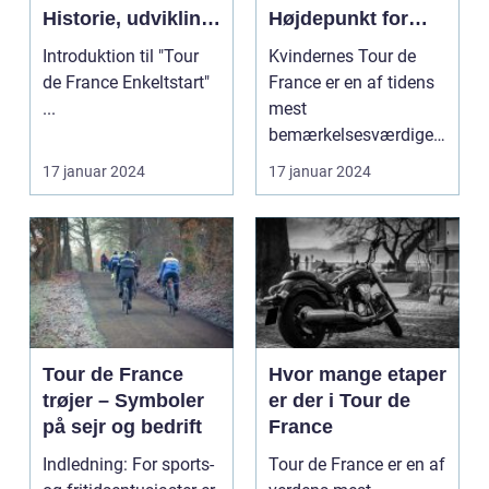
Historie, udvikling
Højdepunkt for
og
Cykelsporten
Introduktion til "Tour
Kvindernes Tour de
nøgleinformatione
de France Enkeltstart"
France er en af tidens
r
...
mest
bemærkelsesværdige
cykelløb. Det er et
17 januar 2024
17 januar 2024
prestigefyldt ...
Tour de France
Hvor mange etaper
trøjer – Symboler
er der i Tour de
på sejr og bedrift
France
Indledning: For sports-
Tour de France er en af