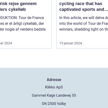
orisk rejse gennem
cycling race that has
ders cykelløb
captivated sports and
leisure enthusiasts for 
ON: Tour de France
In this article, we will delve 
a century
 er et årligt cykelløb, der
into the world of Tour de Fr
er nogle af verdens bedste
winners, shedding light on the
uar 2024
15 januar 2024
Adresse