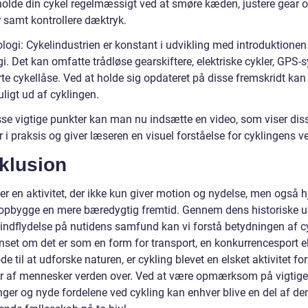
holde din cykel regelmæssigt ved at smøre kæden, justere gear 
 samt kontrollere dæktryk.
logi: Cykelindustrien er konstant i udvikling med introduktionen
i. Det kan omfatte trådløse gearskiftere, elektriske cykler, GPS-
te cykellåse. Ved at holde sig opdateret på disse fremskridt ka
ligt ud af cyklingen.
isse vigtige punkter kan man nu indsætte en video, som viser dis
 i praksis og giver læseren en visuel forståelse for cyklingens v
klusion
er en aktivitet, der ikke kun giver motion og nydelse, men også 
opbygge en mere bæredygtig fremtid. Gennem dens historiske u
 indflydelse på nutidens samfund kan vi forstå betydningen af cy
nset om det er som en form for transport, en konkurrencesport e
e til at udforske naturen, er cykling blevet en elsket aktivitet for
er af mennesker verden over. Ved at være opmærksom på vigtige
nger og nyde fordelene ved cykling kan enhver blive en del af de