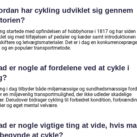
ordan har cykling udviklet sig gennem
storien?
ing startede med opfindelsen af hobbyhorse i 1817 og har siden
klet sig med tilføjelsen af pedaler og kæder samt introduktionen
skiftere og letvægtsmaterialer. Det er i dag en konkurrencepræge
t og en populær transportmetode.
d er nogle af fordelene ved at cykle i
g?
ing i dag tilbyder både miljømæssige og sundhedsmæssige ford
r en miljøvenlig transportmulighed, der ikke udleder skadelige
er. Derudover bidrager cykling til forbedret kondition, forbrændi
rier og øget mental velvære.
d er nogle vigtige ting at vide, hvis m
 begynde at cykle?