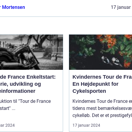
r Mortensen
17 januar
de France Enkeltstart:
Kvindernes Tour de Fra
rie, udvikling og
En Højdepunkt for
einformationer
Cykelsporten
uktion til "Tour de France
Kvindernes Tour de France er
Enkeltstart" ...
tidens mest bemærkelsesvæ
cykelløb. Det er et prestigefyld
uar 2024
17 januar 2024