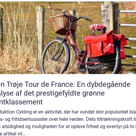
n Trøje Tour de France: En dybdegående
lyse af det prestigefyldte grønne
ntklassement
duktion Cykling er en aktivitet, der har vundet stor popularitet bl
s- og fritidsentusiaster over hele verden. Dets tiltrækningskraft l
s alsidighed og muligheden for at opleve frihed og eventyr på to h
 artikel vil...