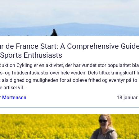
r de France Start: A Comprehensive Guid
 Sports Enthusiasts
duktion Cykling er en aktivitet, der har vundet stor popularitet bl
s- og fritidsentusiaster over hele verden. Dets tiltrækningskraft l
s alsidighed og muligheden for at opleve frihed og eventyr på to h
 artikel vil...
r Mortensen
18 januar