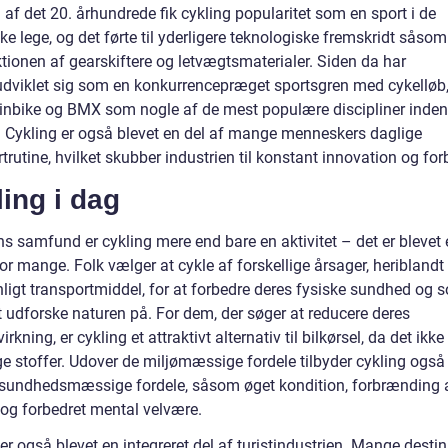
n af det 20. århundrede fik cykling popularitet som en sport i de
e lege, og det førte til yderligere teknologiske fremskridt såsom
tionen af gearskiftere og letvægtsmaterialer. Siden da har
udviklet sig som en konkurrencepræget sportsgren med cykelløb
nbike og BMX som nogle af de mest populære discipliner inden
. Cykling er også blevet en del af mange menneskers daglige
trutine, hvilket skubber industrien til konstant innovation og for
ing i dag
ns samfund er cykling mere end bare en aktivitet – det er blevet
 for mange. Folk vælger at cykle af forskellige årsager, heribland
nligt transportmiddel, for at forbedre deres fysiske sundhed og 
 udforske naturen på. For dem, der søger at reducere deres
irkning, er cykling et attraktivt alternativ til bilkørsel, da det ikk
ge stoffer. Udover de miljømæssige fordele tilbyder cykling også
f sundhedsmæssige fordele, såsom øget kondition, forbrænding 
 og forbedret mental velvære.
er også blevet en integreret del af turistindustrien. Mange desti