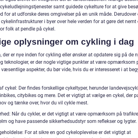
r cykeludlejningstjenester samt guidede cykelture for at give be
d for at udforske deres omgivelser på en unik måde. Derudover 
 cykelinfrastrukturer i byer over hele verden for at gøre det nemt
for folk at pendle på cykel.
ige oplysninger om cykling i dag
 der er nye inden for cykling eller ønsker at opdatere sig på de 
og teknologier, er der nogle vigtige punkter at være opmærksom 
 væsentlige aspekter, du bør vide, hvis du er interesseret i at be
af cykel: Der findes forskellige cykeltyper, herunder landevejscykl
bikes, citybikes og mere. Det er vigtigt at vælge en cykel, der pa
hov og tænke over, hvor du vil cykle mest.
rhed: Når du cykler, er det vigtigt at være opmærksom på trafikre
elm og have passende sikkerhedsudstyr som reflekser og lygter.
geholdelse: For at sikre en god cykeloplevelse er det vigtigt at