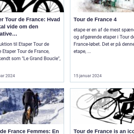
er Tour de France: Hvad
Tour de France 4
kal vide om den
etape er en af de mest spæ
ative
og afgørende etaper i Tour d
lløbsudfordring
uktion til Etaper Tour de
France-løbet. Det er på denn
ance,
etape, ...
kendt som "Le Grand Boucle",
uar 2024
15 januar 2024
 de France Femmes: En
Tour de France is an ic