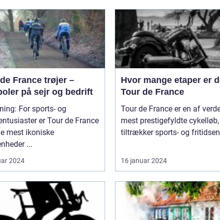
de France trøjer –
Hvor mange etaper er de
ler på sejr og bedrift
Tour de France
ning: For sports- og
Tour de France er en af verd
sentusiaster er Tour de France
mest prestigefyldte cykelløb,
de mest ikoniske
tiltrækker sports- og fritidsen
nheder ...
uar 2024
16 januar 2024