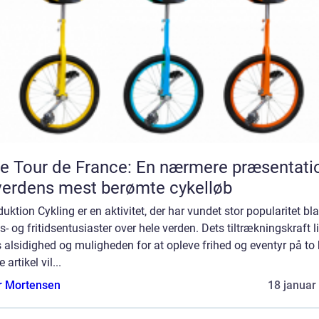
e Tour de France: En nærmere præsentati
verdens mest berømte cykelløb
duktion Cykling er en aktivitet, der har vundet stor popularitet bl
s- og fritidsentusiaster over hele verden. Dets tiltrækningskraft l
s alsidighed og muligheden for at opleve frihed og eventyr på to h
 artikel vil...
r Mortensen
18 januar