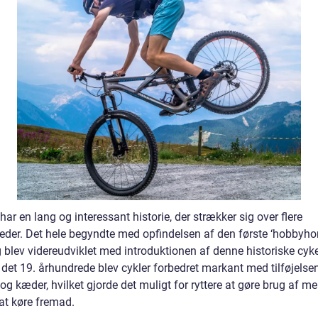
har en lang og interessant historie, der strækker sig over flere
eder. Det hele begyndte med opfindelsen af den første ‘hobbyhor
blev videreudviklet med introduktionen af denne historiske cykel
 det 19. århundrede blev cykler forbedret markant med tilføjelse
og kæder, hvilket gjorde det muligt for ryttere at gøre brug af m
l at køre fremad.