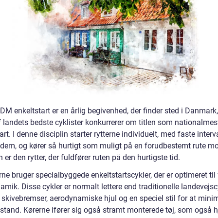
DM enkeltstart er en årlig begivenhed, der finder sted i Danmark
 landets bedste cyklister konkurrerer om titlen som nationalmest
art. I denne disciplin starter rytterne individuelt, med faste interv
dem, og kører så hurtigt som muligt på en forudbestemt rute mo
 er den rytter, der fuldfører ruten på den hurtigste tid.
ne bruger specialbyggede enkeltstartscykler, der er optimeret til 
mik. Disse cykler er normalt lettere end traditionelle landevejsc
 skivebremser, aerodynamiske hjul og en speciel stil for at mini
stand. Kørerne ifører sig også stramt monterede tøj, som også 