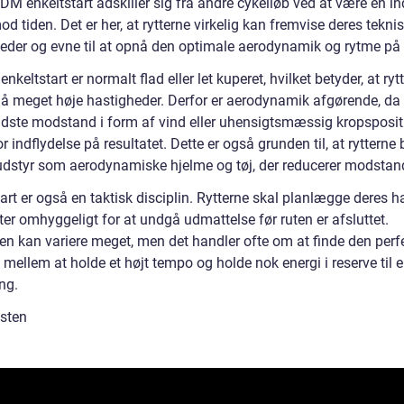
DM enkeltstart adskiller sig fra andre cykelløb ved at være en in
 tiden. Det er her, at rytterne virkelig kan fremvise deres tekni
eder og evne til at opnå den optimale aerodynamik og rytme på 
enkeltstart er normalt flad eller let kuperet, hvilket betyder, at ryt
å meget høje hastigheder. Derfor er aerodynamik afgørende, da 
dste modstand i form af vind eller uhensigtsmæssig kropsposit
r indflydelse på resultatet. Dette er også grunden til, at rytterne
udstyr som aerodynamiske hjelme og tøj, der reducerer modstan
art er også en taktisk disciplin. Rytterne skal planlægge deres 
er omhyggeligt for at undgå udmattelse før ruten er afsluttet.
ien kan variere meget, men det handler ofte om at finde den perf
mellem at holde et højt tempo og holde nok energi i reserve til 
ng.
sten