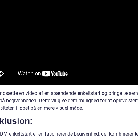
indsætte en video af en spændende enkeltstart og bringe læser
 på begivenheden. Dette vil give dem mulighed for at opleve st
siteten i løbet på en mere visuel måde.
klusion:
 DM enkeltstart er en fascinerende begivenhed, der kombinerer t