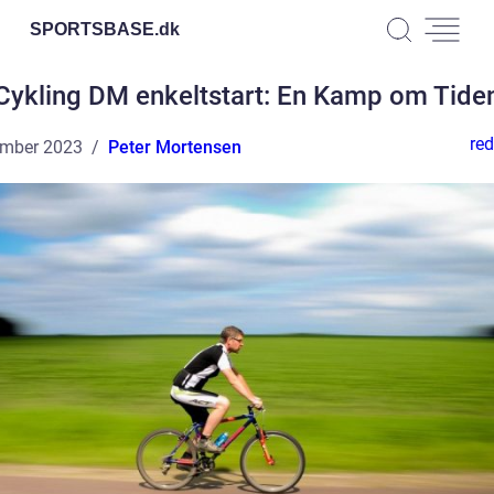
SPORTSBASE.
dk
Cykling DM enkeltstart: En Kamp om Tide
red
ember 2023
Peter Mortensen