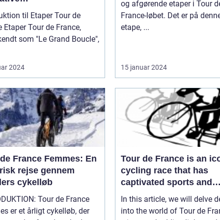
og afgørende etaper i Tour d
lløbsudfordring
uktion til Etaper Tour de
France-løbet. Det er på denn
ance,
etape, ...
kendt som "Le Grand Boucle",
uar 2024
15 januar 2024
 de France Femmes: En
Tour de France is an ic
orisk rejse gennem
cycling race that has
ders cykelløb
captivated sports and
leisure enthusiasts for 
ON: Tour de France
In this article, we will delve 
a century
 er et årligt cykelløb, der
into the world of Tour de Fr