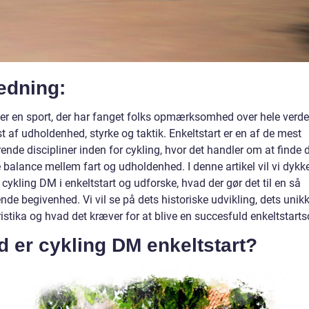
edning:
 er en sport, der har fanget folks opmærksomhed over hele verde
st af udholdenhed, styrke og taktik. Enkeltstart er en af de mest
ende discipliner inden for cykling, hvor det handler om at finde 
 balance mellem fart og udholdenhed. I denne artikel vil vi dykke
cykling DM i enkeltstart og udforske, hvad der gør det til en så
de begivenhed. Vi vil se på dets historiske udvikling, dets unik
istika og hvad det kræver for at blive en succesfuld enkeltstartsc
 er cykling DM enkeltstart?