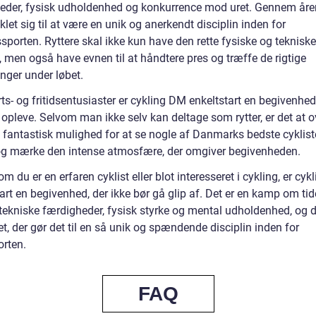
eder, fysisk udholdenhed og konkurrence mod uret. Gennem åre
klet sig til at være en unik og anerkendt disciplin inden for
sporten. Ryttere skal ikke kun have den rette fysiske og tekniske
 men også have evnen til at håndtere pres og træffe de rigtige
nger under løbet.
ts- og fritidsentusiaster er cykling DM enkeltstart en begivenhed,
 opleve. Selvom man ikke selv kan deltage som rytter, er det at 
 fantastisk mulighed for at se nogle af Danmarks bedste cykliste
og mærke den intense atmosfære, der omgiver begivenheden.
m du er en erfaren cyklist eller blot interesseret i cykling, er cy
art en begivenhed, der ikke bør gå glip af. Det er en kamp om tid
 tekniske færdigheder, fysisk styrke og mental udholdenhed, og d
t, der gør det til en så unik og spændende disciplin inden for
orten.
FAQ