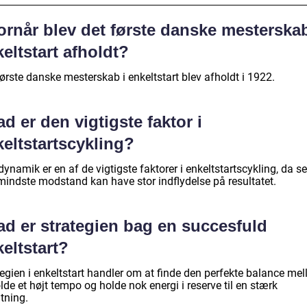
ornår blev det første danske mesterskab
eltstart afholdt?
ørste danske mesterskab i enkeltstart blev afholdt i 1922.
d er den vigtigste faktor i
eltstartscykling?
ynamik er en af de vigtigste faktorer i enkeltstartscykling, da se
mindste modstand kan have stor indflydelse på resultatet.
ad er strategien bag en succesfuld
eltstart?
tegien i enkeltstart handler om at finde den perfekte balance me
lde et højt tempo og holde nok energi i reserve til en stærk
tning.