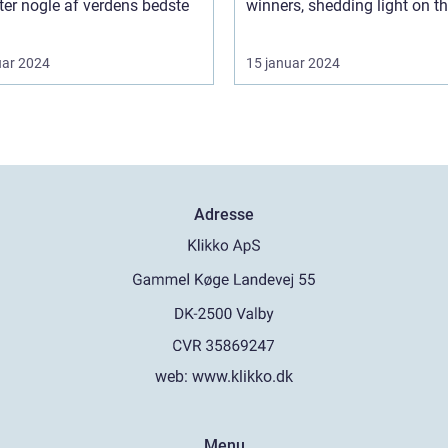
er nogle af verdens bedste
winners, shedding light on the
uar 2024
15 januar 2024
Adresse
web:
www.klikko.dk
Menu