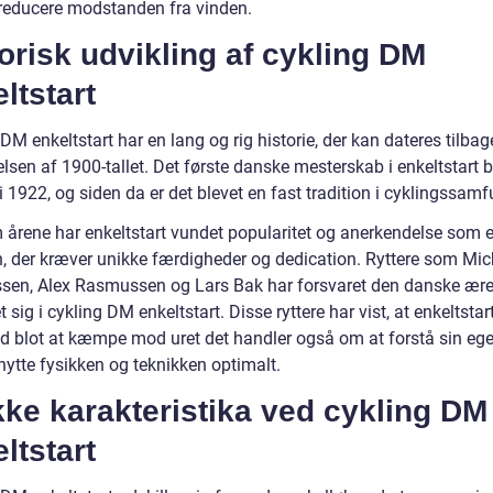
reducere modstanden fra vinden.
orisk udvikling af cykling DM
ltstart
DM enkeltstart har en lang og rig historie, der kan dateres tilbage
sen af 1900-tallet. Det første danske mesterskab i enkeltstart b
i 1922, og siden da er det blevet en fast tradition i cyklingssamf
årene har enkeltstart vundet popularitet og anerkendelse som 
in, der kræver unikke færdigheder og dedication. Ryttere som Mic
en, Alex Rasmussen og Lars Bak har forsvaret den danske ær
 sig i cykling DM enkeltstart. Disse ryttere har vist, at enkeltstart
d blot at kæmpe mod uret det handler også om at forstå sin eg
dnytte fysikken og teknikken optimalt.
ke karakteristika ved cykling DM
ltstart