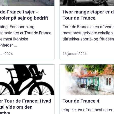
de France trøjer –
Hvor mange etaper er de
ler på sejr og bedrift
Tour de France
ning: For sports- og
Tour de France er en af verd
sentusiaster er Tour de France
mest prestigefyldte cykelløb,
de mest ikoniske
tiltrækker sports- og fritidsen
nheder ...
uar 2024
16 januar 2024
er Tour de France: Hvad
Tour de France 4
kal vide om den
etape er en af de mest spæ
ative