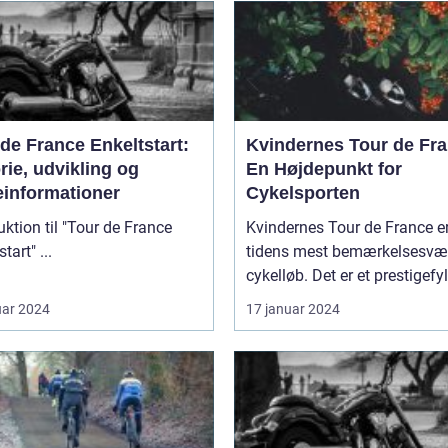
de France Enkeltstart:
Kvindernes Tour de Fra
rie, udvikling og
En Højdepunkt for
einformationer
Cykelsporten
uktion til "Tour de France
Kvindernes Tour de France er
Enkeltstart" ...
tidens mest bemærkelsesvæ
cykelløb. Det er et prestigefyld
uar 2024
17 januar 2024