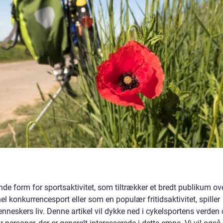
e form for sportsaktivitet, som tiltrækker et bredt publikum ov
l konkurrencesport eller som en populær fritidsaktivitet, spiller
nneskers liv. Denne artikel vil dykke ned i cykelsportens verden