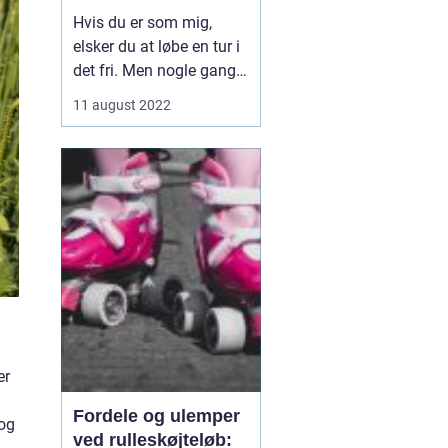
smart løbebånd
Hvis du er som mig,
elsker du at løbe en tur i
det fri. Men nogle gange
spiller vejret ikke med.
11 august 2022
Derfor besluttede jeg
mig for at investere i et
smart løbebånd til mit
hjemmegymnastikrum.
Nu kan jeg få min
daglige træn...
er
Fordele og ulemper
 og
ved rulleskøjteløb: