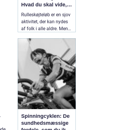
Hvad du skal vide,
før du begynder
Rulleskøjteløb er en sjov
aktivitet, der kan nydes
af folk i alle aldre. Men
før du begynder at løbe
rulleskøjter, er det vigtigt
at forstå fordele og
ulemper ved denne form
for motion. I artiklen på
11 august 2022
.
Spinningcyklen: De
sundhedsmæssige
ede