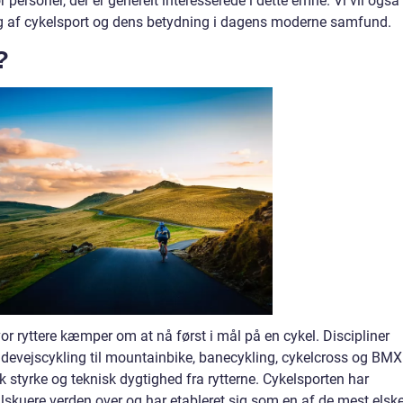
 personer, der er generelt interesserede i dette emne. Vi vil også
ing af cykelsport og dens betydning i dagens moderne samfund.
?
or ryttere kæmper om at nå først i mål på en cykel. Discipliner
andevejscykling til mountainbike, banecykling, cykelcross og BMX
k styrke og teknisk dygtighed fra rytterne. Cykelsporten har
 tilskuere verden over og har etableret sig som en af de mest elsk