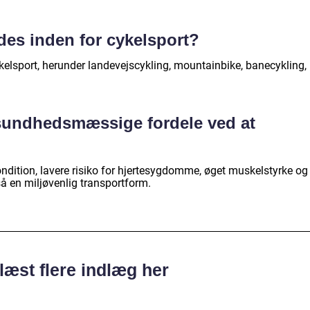
ndes inden for cykelsport?
cykelsport, herunder landevejscykling, mountainbike, banecykling,
 sundhedsmæssige fordele ved at
kondition, lavere risiko for hjertesygdomme, øget muskelstyrke og
så en miljøvenlig transportform.
læst flere indlæg her