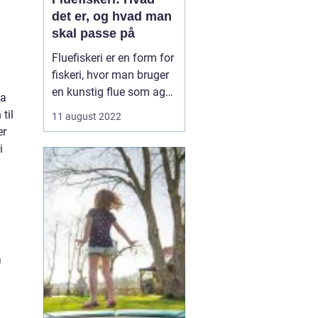
det er, og hvad man
skal passe på
Fluefiskeri er en form for
fiskeri, hvor man bruger
en kunstig flue som agn.
da
Det adskiller sig fra
til
11 august 2022
andre former for fiskeri
er
ved, at lokkemaden ikke
i
er fastgjort til en krog og
line. I stedet kaster
fiskeren fluen direkte ud i
vandet og venter på...
å