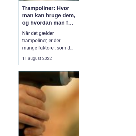
Trampoliner: Hvor
man kan bruge dem,
og hvordan man får
en til sit hjem
Når det gælder
trampoliner, er der
mange faktorer, som du
skal overveje, før du
11 august 2022
køber en trampolin.
Ønsker du en indendørs
eller udendørs
trampolin? Hvor stor
skal den være? Hvilken
type hoppe vil ...