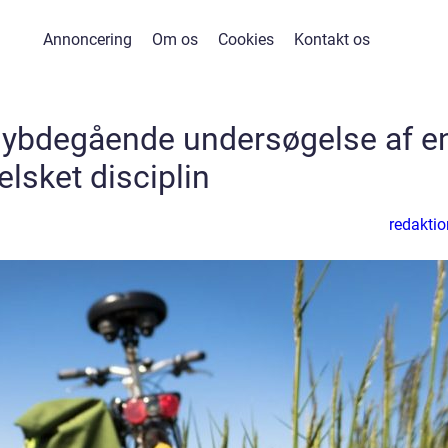
Annoncering
Om os
Cookies
Kontakt os
dybdegående undersøgelse af e
elsket disciplin
redaktio