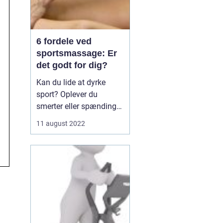
6 fordele ved
sportsmassage: Er
det godt for dig?
Kan du lide at dyrke
sport? Oplever du
smerter eller spændinger
efter at have dyrket
11 august 2022
sport? Hvis ja, kan du
overveje at få
sportsmassage.
Sportsmassage er en
type massage, der er
specielt designet til at
hjælpe sportsudøvere ...