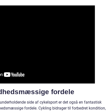
dhedsmæssige fordele
derholdende side af cykelsport er det også en fantastisk
dhedsmæssige fordele. Cykling bidrager til forbedret kondition,