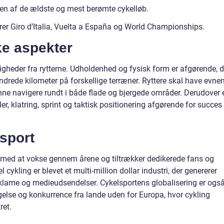
r en af de ældste og mest berømte cykelløb.
rer Giro d’Italia, Vuelta a España og World Championships.
ke aspekter
igheder fra rytterne. Udholdenhed og fysisk form er afgørende, 
ndrede kilometer på forskellige terræner. Ryttere skal have evnen 
kunne navigere rundt i både flade og bjergede områder. Derudover 
, klatring, sprint og taktisk positionering afgørende for succes 
sport
t med at vokse gennem årene og tiltrækker dedikerede fans og
cykling er blevet et multi-million dollar industri, der genererer
reklame og medieudsendelser. Cykelsportens globalisering er ogs
se og konkurrence fra lande uden for Europa, hvor cykling
ret.