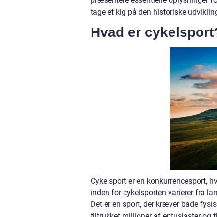
præsentere essentielle oplysninger for
tage et kig på den historiske udvikl
Hvad er cykelsport
Cykelsport er en konkurrencesport, hv
inden for cykelsporten varierer fra l
Det er en sport, der kræver både fysis
tiltrukket millioner af entusiaster og