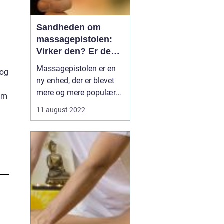
Sandheden om
massagepistolen:
Virker den? Er den
sikker?
Massagepistolen er en
 og
ny enhed, der er blevet
mere og mere populær
 om
på det seneste. Det
11 august 2022
siges, at den kan give de
samme fordele som en
massageterapeut, men
kan du virkelig tro på
hypen? I denne artikel vil
vi tage et kig på san...