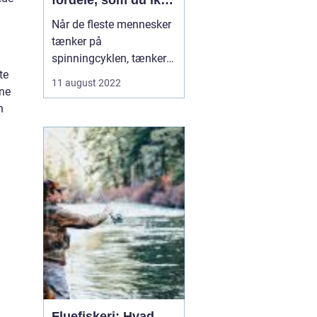
fordele, som du ikke
kendte til
Når de fleste mennesker
tænker på
spinningcyklen, tænker
te
de på den som en måde
11 august 2022
nne
at få en god træning på.
n
Og det er helt sikkert
sandt - spinningcyklen er
en fremragende måde at
forbrænd...
Fluefiskeri: Hvad