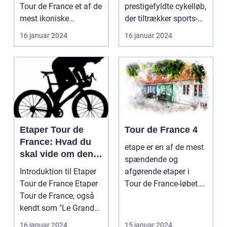
Tour de France et af de
prestigefyldte cykelløb,
mest ikoniske
der tiltrækker sports-
begivenheder ...
og fritidsentus...
16 januar 2024
16 januar 2024
Etaper Tour de
Tour de France 4
France: Hvad du
etape er en af de mest
skal vide om den
spændende og
ultimative
Introduktion til Etaper
afgørende etaper i
cykelløbsudfordrin
Tour de France Etaper
Tour de France-løbet.
g
Tour de France, også
Det er på denne etape,
kendt som "Le Grand
...
Boucle", er ...
16 januar 2024
15 januar 2024