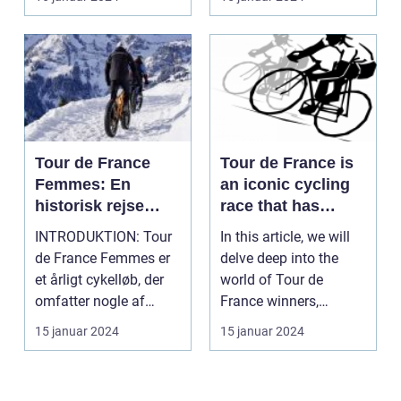
Tour de France
Tour de France is
Femmes: En
an iconic cycling
historisk rejse
race that has
gennem kvinders
captivated sports
INTRODUKTION: Tour
In this article, we will
cykelløb
and leisure
de France Femmes er
delve deep into the
enthusiasts for
et årligt cykelløb, der
world of Tour de
over a century
omfatter nogle af
France winners,
verdens bedste kvi...
shedding light on
15 januar 2024
15 januar 2024
thei...