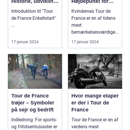
Historie, udvikling
Højdepunkt for
og
Cykelsporten
Introduktion til "Tour
Kvindernes Tour de
nøgleinformatione
de France Enkeltstart"
France er en af tidens
r
...
mest
bemærkelsesværdige
cykelløb. Det er et
17 januar 2024
17 januar 2024
prestigefyldt ...
Tour de France
Hvor mange etaper
trøjer – Symboler
er der i Tour de
på sejr og bedrift
France
Indledning: For sports-
Tour de France er en af
og fritidsentusiaster er
verdens mest