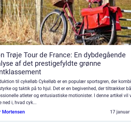
n Trøje Tour de France: En dybdegående
lyse af det prestigefyldte grønne
ntklassement
duktion til cykelløb Cykelløb er en populær sportsgren, der komb
 styrke og taktik på to hjul. Det er en begivenhed, der tiltrækker b
ssionelle atleter og entusiastiske motionister. I denne artikel vil 
 ned i, hvad cyk...
r Mortensen
17 januar