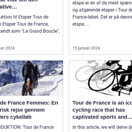
etape er en af de mest spæ
ative
og afgørende etaper i Tour d
lløbsudfordring
uktion til Etaper Tour de
France-løbet. Det er på denn
ance,
etape, ...
kendt som "Le Grand Boucle",
uar 2024
15 januar 2024
 de France Femmes: En
Tour de France is an ic
orisk rejse gennem
cycling race that has
ders cykelløb
captivated sports and
leisure enthusiasts for 
ON: Tour de France
In this article, we will delve 
a century