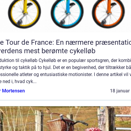
e Tour de France: En nærmere præsentati
verdens mest berømte cykelløb
duktion til cykelløb Cykelløb er en populær sportsgren, der komb
 styrke og taktik på to hjul. Det er en begivenhed, der tiltrækker b
ssionelle atleter og entusiastiske motionister. I denne artikel vil 
 ned i, hvad cyk...
r Mortensen
18 januar