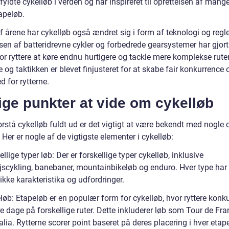
fyldte cykelløb i verden og har inspireret til oprettelsen af mang
apeløb.
af årene har cykelløb også ændret sig i form af teknologi og regle
sen af batteridrevne cykler og forbedrede gearsystemer har gjort
or ryttere at køre endnu hurtigere og tackle mere komplekse ruter
 og taktikken er blevet finjusteret for at skabe fair konkurrence 
d for rytterne.
ige punkter at vide om cykelløb
orstå cykelløb fuldt ud er det vigtigt at være bekendt med nogle 
 Her er nogle af de vigtigste elementer i cykelløb:
ellige typer løb: Der er forskellige typer cykelløb, inklusive
jscykling, banebaner, mountainbikeløb og enduro. Hver type har
kke karakteristika og udfordringer.
løb: Etapeløb er en populær form for cykelløb, hvor ryttere konku
re dage på forskellige ruter. Dette inkluderer løb som Tour de Fr
talia. Rytterne scorer point baseret på deres placering i hver etap