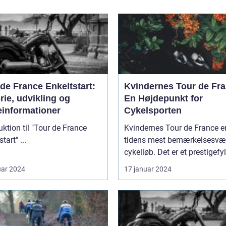
de France Enkeltstart:
Kvindernes Tour de Fra
rie, udvikling og
En Højdepunkt for
einformationer
Cykelsporten
uktion til "Tour de France
Kvindernes Tour de France er
Enkeltstart" ...
tidens mest bemærkelsesvæ
cykelløb. Det er et prestigefyld
uar 2024
17 januar 2024