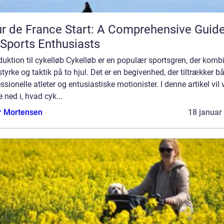
r de France Start: A Comprehensive Guid
 Sports Enthusiasts
duktion til cykelløb Cykelløb er en populær sportsgren, der komb
 styrke og taktik på to hjul. Det er en begivenhed, der tiltrækker b
ssionelle atleter og entusiastiske motionister. I denne artikel vil 
 ned i, hvad cyk...
r Mortensen
18 januar