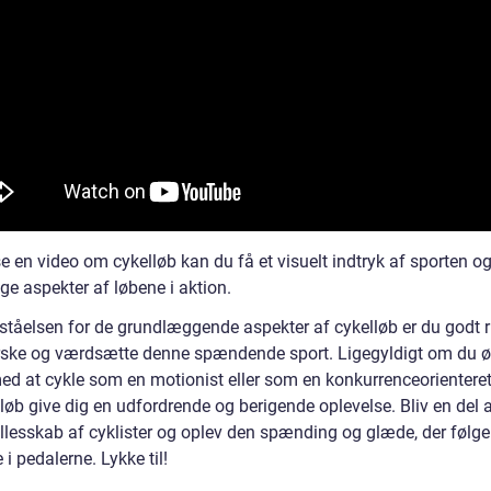
e en video om cykelløb kan du få et visuelt indtryk af sporten o
ige aspekter af løbene i aktion.
ståelsen for de grundlæggende aspekter af cykelløb er du godt ru
rske og værdsætte denne spændende sport. Ligegyldigt om du ø
ed at cykle som en motionist eller som en konkurrenceorienteret 
lløb give dig en udfordrende og berigende oplevelse. Bliv en del a
ællesskab af cyklister og oplev den spænding og glæde, der følg
 i pedalerne. Lykke til!