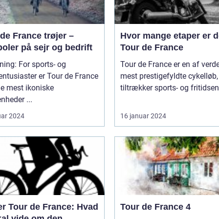
de France trøjer –
Hvor mange etaper er de
ler på sejr og bedrift
Tour de France
ning: For sports- og
Tour de France er en af verd
sentusiaster er Tour de France
mest prestigefyldte cykelløb,
de mest ikoniske
tiltrækker sports- og fritidsen
nheder ...
uar 2024
16 januar 2024
er Tour de France: Hvad
Tour de France 4
kal vide om den