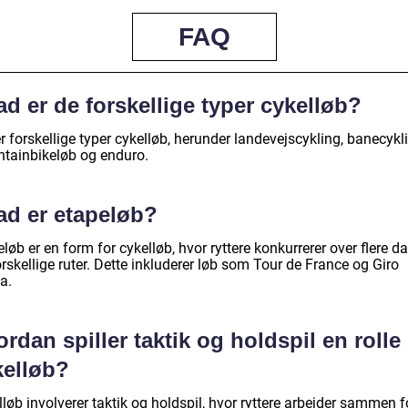
FAQ
d er de forskellige typer cykelløb?
r forskellige typer cykelløb, herunder landevejscykling, banecykl
tainbikeløb og enduro.
ad er etapeløb?
løb er en form for cykelløb, hvor ryttere konkurrerer over flere d
rskellige ruter. Dette inkluderer løb som Tour de France og Giro
ia.
rdan spiller taktik og holdspil en rolle 
kelløb?
løb involverer taktik og holdspil, hvor ryttere arbejder sammen f